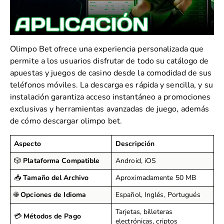
Olimpo Bet ofrece una experiencia personalizada que
permite a los usuarios disfrutar de todo su catálogo de
apuestas y juegos de casino desde la comodidad de sus
teléfonos móviles. La descarga es rápida y sencilla, y su
instalación garantiza acceso instantáneo a promociones
exclusivas y herramientas avanzadas de juego, además
de cómo descargar olimpo bet.
Aspecto
Descripción
🎲
Plataforma Compatible
Android, iOS
📥
Tamaño del Archivo
Aproximadamente 50 MB
🌐
Opciones de Idioma
Español, Inglés, Portugués
Tarjetas, billeteras
💳
Métodos de Pago
electrónicas, criptos