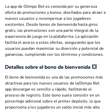
La app de Olimpo Bet es conocida por su generosa
oferta de promociones y bonos, diseñados para atraer a
nuevos usuarios y recompensar a los jugadores
existentes. Desde bonos de bienvenida hasta giros
gratis, las promociones son una parte integral de la
experiencia de juego en la plataforma. La aplicación
facilita el acceso a estas ofertas, asegurando que los
usuarios puedan maximizar su diversión y potencial de
ganancias, cumpliendo con los términos y condiciones.
Detalles sobre el bono de bienvenida 💥
El bono de bienvenida es una de las promociones más
atractivas para los nuevos usuarios de laOlimpo Bet
app descargar es sencillo y rápido, facilitando el
proceso de registro. Este bono suele consistir en un
porcentaje adicional sobre el primer depósito, lo que
proporciona a los jugadores un saldo inicial más alto