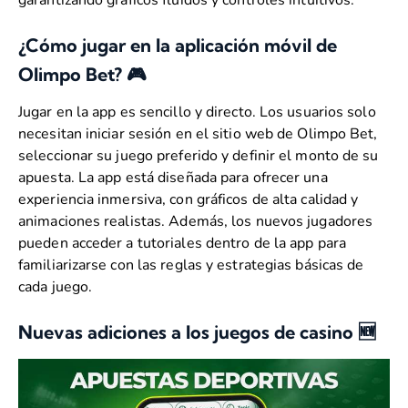
garantizando gráficos fluidos y controles intuitivos.
¿Cómo jugar en la aplicación móvil de
Olimpo Bet? 🎮
Jugar en la app es sencillo y directo. Los usuarios solo
necesitan iniciar sesión en el sitio web de Olimpo Bet,
seleccionar su juego preferido y definir el monto de su
apuesta. La app está diseñada para ofrecer una
experiencia inmersiva, con gráficos de alta calidad y
animaciones realistas. Además, los nuevos jugadores
pueden acceder a tutoriales dentro de la app para
familiarizarse con las reglas y estrategias básicas de
cada juego.
Nuevas adiciones a los juegos de casino 🆕