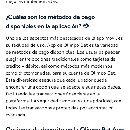
mejoras implementadas.
¿Cuáles son los métodos de pago
disponibles en la aplicación? 💳
Uno de los aspectos más destacados de la app móvil es
su facilidad de uso. App de Olimpo Bet es la variedad
de métodos de pago disponibles. Los usuarios pueden
elegir entre opciones tradicionales como tarjetas de
crédito y débito, así como métodos más modernos
como criptomonedas, para su cuenta de Olimpo Bet.
Esta diversidad asegura que cada jugador pueda
encontrar una opción que se adapte a sus necesidades,
facilitando las transacciones financieras en la
plataforma. La seguridad también es una prioridad, con
todas las transacciones protegidas por encriptación
avanzada.
Opciones de depósito en la Olimpo Bet App