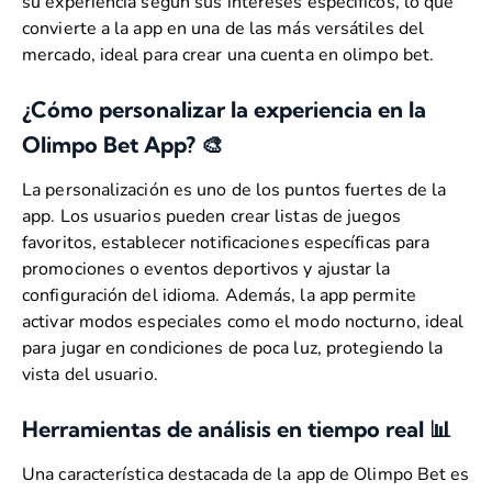
su experiencia según sus intereses específicos, lo que
convierte a la app en una de las más versátiles del
mercado, ideal para crear una cuenta en olimpo bet.
¿Cómo personalizar la experiencia en la
Olimpo Bet App? 🎨
La personalización es uno de los puntos fuertes de la
app. Los usuarios pueden crear listas de juegos
favoritos, establecer notificaciones específicas para
promociones o eventos deportivos y ajustar la
configuración del idioma. Además, la app permite
activar modos especiales como el modo nocturno, ideal
para jugar en condiciones de poca luz, protegiendo la
vista del usuario.
Herramientas de análisis en tiempo real 📊
Una característica destacada de la app de Olimpo Bet es