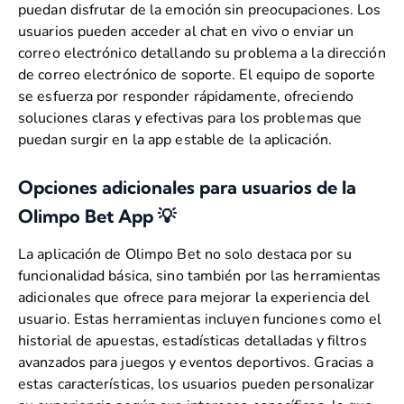
puedan disfrutar de la emoción sin preocupaciones. Los
usuarios pueden acceder al chat en vivo o enviar un
correo electrónico detallando su problema a la dirección
de correo electrónico de soporte. El equipo de soporte
se esfuerza por responder rápidamente, ofreciendo
soluciones claras y efectivas para los problemas que
puedan surgir en la app estable de la aplicación.
Opciones adicionales para usuarios de la
Olimpo Bet App 💡
La aplicación de Olimpo Bet no solo destaca por su
funcionalidad básica, sino también por las herramientas
adicionales que ofrece para mejorar la experiencia del
usuario. Estas herramientas incluyen funciones como el
historial de apuestas, estadísticas detalladas y filtros
avanzados para juegos y eventos deportivos. Gracias a
estas características, los usuarios pueden personalizar