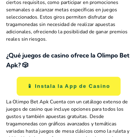
ciertos requisitos, como participar en promociones
semanales o alcanzar metas específicas en juegos
seleccionados. Estos giros permiten disfrutar de
tragamonedas sin necesidad de realizar apuestas
adicionales, ofreciendo la posibilidad de ganar premios
reales sin riesgos.
¿Qué juegos de casino ofrece la Olimpo Bet
Apk? 🎲
📱 Instala la App de Casino
La Olimpo Bet Apk Cuenta con un catálogo extenso de
juegos de casino que incluye opciones para todos los
gustos y también apuestas gratuitas. Desde
tragamonedas con gráficos avanzados y temáticas
variadas hasta juegos de mesa clásicos como la ruleta y