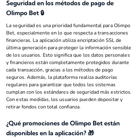
Seguridad en los métodos de pago de
Olimpo Bet 🔒
La seguridad es una prioridad fundamental para Olimpo
Bet, especialmente en lo que respecta a transacciones
financieras. La aplicación utiliza encriptación SSL de
última generación para proteger la información sensible
de los usuarios. Esto significa que los datos personales
y financieros están completamente protegidos durante
cada transacción, gracias a los métodos de pago
seguros. Además, la plataforma realiza auditorías
regulares para garantizar que todos los sistemas
cumplan con los estándares de seguridad más estrictos.
Con estas medidas, los usuarios pueden depositar y
retirar fondos con total confianza.
¿Qué promociones de Olimpo Bet están
disponibles en la aplicación? 🎁