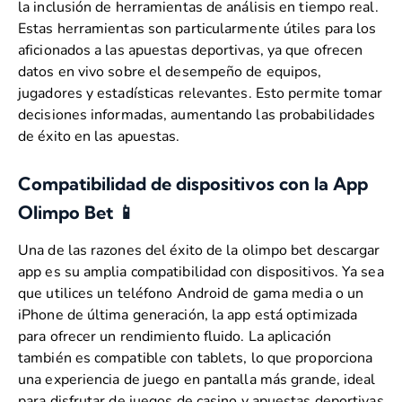
la inclusión de herramientas de análisis en tiempo real.
Estas herramientas son particularmente útiles para los
aficionados a las apuestas deportivas, ya que ofrecen
datos en vivo sobre el desempeño de equipos,
jugadores y estadísticas relevantes. Esto permite tomar
decisiones informadas, aumentando las probabilidades
de éxito en las apuestas.
Compatibilidad de dispositivos con la App
Olimpo Bet 📱
Una de las razones del éxito de la olimpo bet descargar
app es su amplia compatibilidad con dispositivos. Ya sea
que utilices un teléfono Android de gama media o un
iPhone de última generación, la app está optimizada
para ofrecer un rendimiento fluido. La aplicación
también es compatible con tablets, lo que proporciona
una experiencia de juego en pantalla más grande, ideal
para disfrutar de juegos de casino y apuestas deportivas